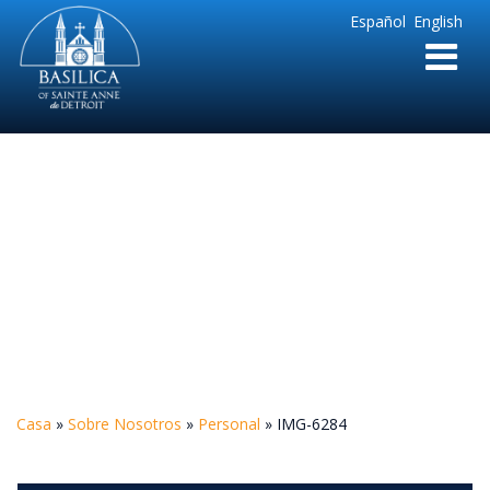
Sainte
Español
English
Anne
Parish
de
Detroit
IMG-6284
Casa
»
Sobre Nosotros
»
Personal
»
IMG-6284