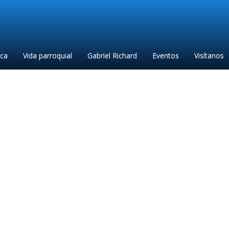
ica
Vida parroquial
Gabriel Richard
Eventos
Visítanos
Colleen bio