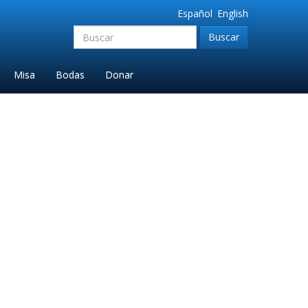
Español
English
Buscar:'
Misa
Bodas
Donar