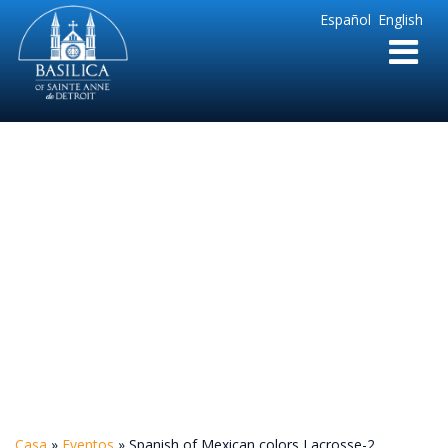
Sainte
Español
English
Anne
Parish
de
Detroit
Spanish of Mexican
colors Lacrosse-2
Casa
»
Eventos
»
Spanish of Mexican colors Lacrosse-2