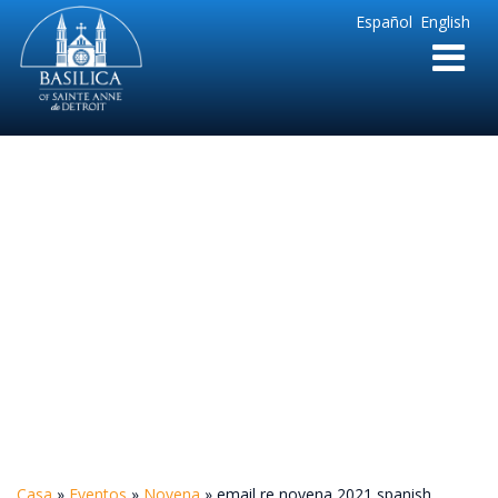
Sainte
Español
English
Anne
Parish
de
Detroit
email re novena
2021 spanish
Casa
»
Eventos
»
Novena
»
email re novena 2021 spanish