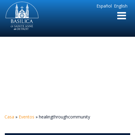
Sainte
Español
English
Anne
Parish
de
Detroit
healingthroughcommu
Casa
»
Eventos
»
healingthroughcommunity