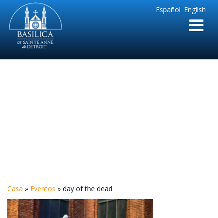
Sainte
Español
English
Anne
Parish
de
Detroit
day of the dead
Casa
»
Eventos
»
day of the dead