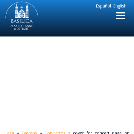
Sainte
Español
English
Anne
Parish
de
Detroit
cover for concert
page on website
Casa
»
Eventos
»
Conciertos
»
cover for concert page on