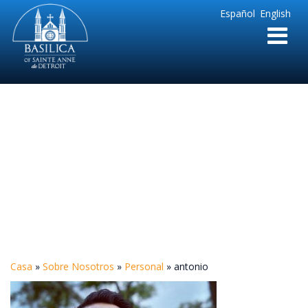
Sainte
Español
English
Anne
Parish
de
Detroit
antonio
Casa
»
Sobre Nosotros
»
Personal
»
antonio