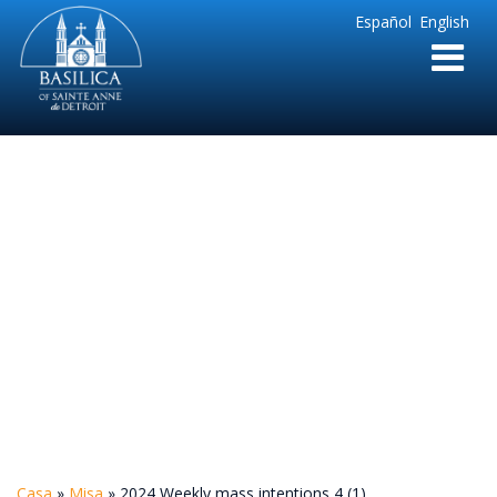
Sainte
Español
English
Anne
Parish
de
Detroit
2024 Weekly mass
intentions 4 (1)
Casa
»
Misa
»
2024 Weekly mass intentions 4 (1)