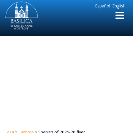
Sainte
Español
English
Anne
Parish
de
Detroit
Spanish of 2025-26
flyer
Casa
»
Eventos
»
Spanish of 2025-26 flyer