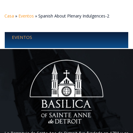
Casa
»
Eventos
»
Spanish About Plenary Indulgences-2
EVENTOS