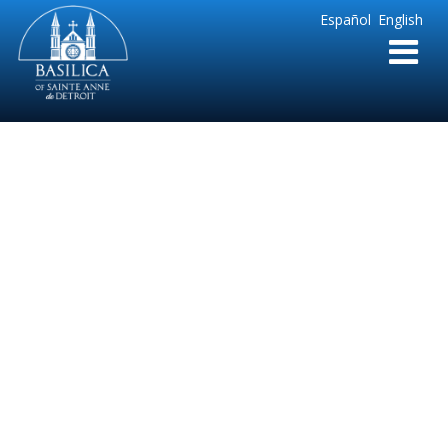
Sainte
Español
English
Anne
Parish
de
Detroit
Spanish About
Plenary
Indulgences-2