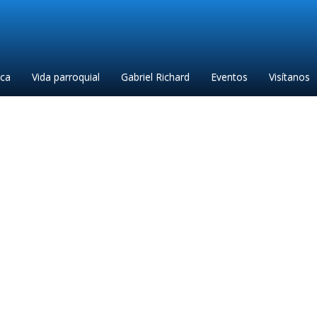
ica
Vida parroquial
Gabriel Richard
Eventos
Visítanos
023 quinceanera retreat