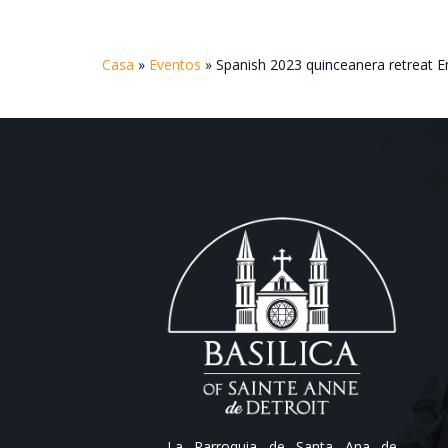
Casa
»
Eventos
»
Spanish 2023 quinceanera retreat En
La Parroquia de Santa Ana de