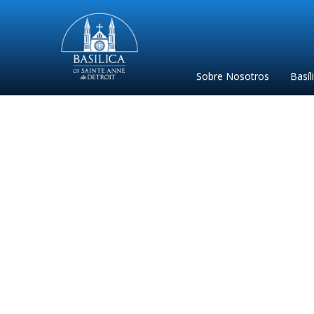
Sainte
Anne
Parish
Sobre Nosotros
Basíl
de
Detroit
Spanish 2