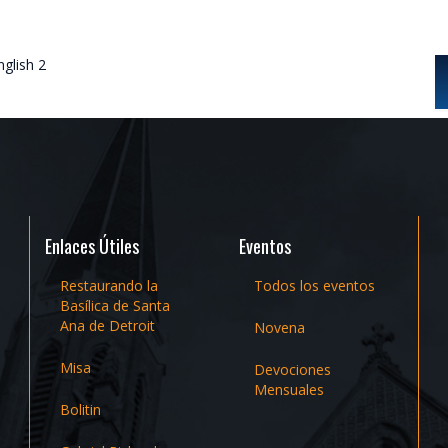
glish 2
Enlaces Útiles
Eventos
Restaurando la
Todos los eventos
Basílica de Santa
Ana de Detroit
Novena
Misa
Devociones
Mensuales
Bolitin