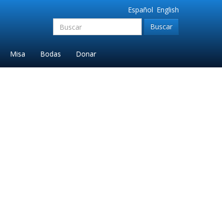
Español
English
Buscar:'
Misa
Bodas
Donar
 English 2