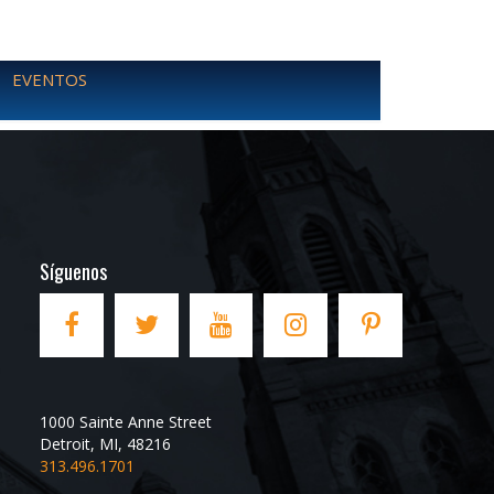
EVENTOS
Síguenos
1000 Sainte Anne Street
Detroit
,
MI
,
48216
313.496.1701