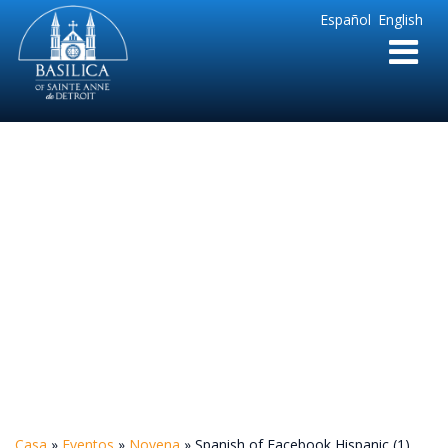
Sainte
Español
English
Anne
Parish
de
Detroit
Spanish of Facebook
Hispanic (1)
Casa
»
Eventos
»
Novena
»
Spanish of Facebook Hispanic (1)