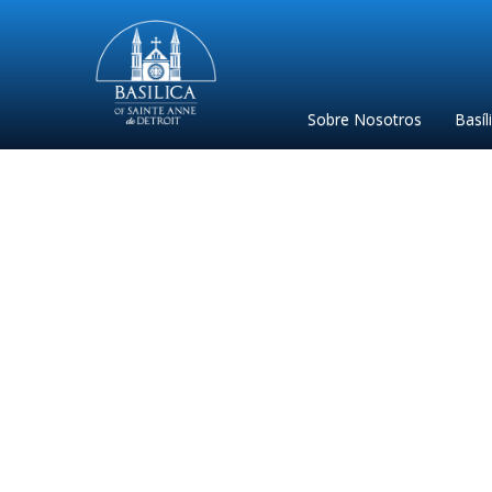
Sainte
Anne
Parish
Sobre Nosotros
Basíl
de
Detroit
Spa