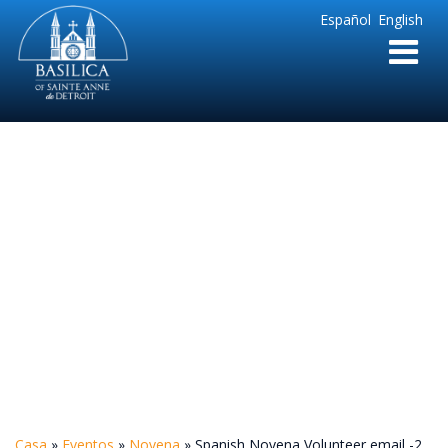
Sainte
Español
English
Anne
Parish
de
Detroit
Spanish Novena
Volunteer email -2
Casa
»
Eventos
»
Novena
»
Spanish Novena Volunteer email -2