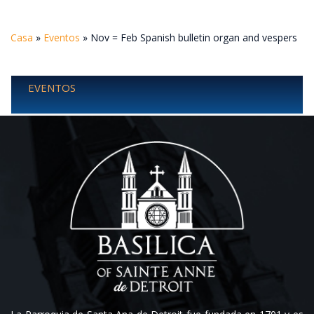
Casa
»
Eventos
»
Nov = Feb Spanish bulletin organ and vespers
EVENTOS