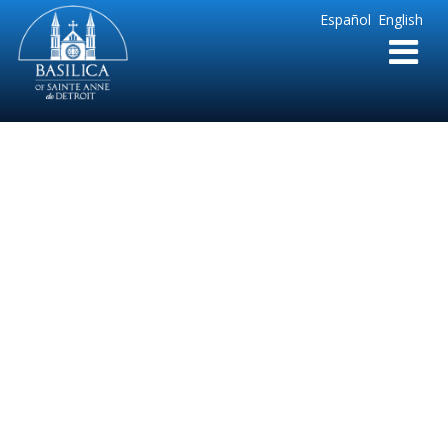
Sainte
Español
English
Anne
Parish
de
Detroit
Nov = Feb Spanish
bulletin organ and
vespers