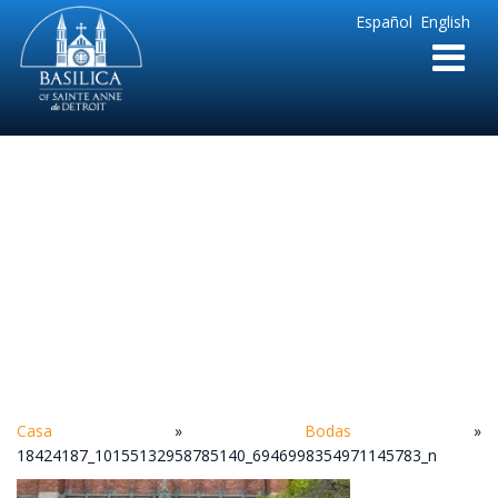
Sainte
Español
English
Anne
Parish
de
Detroit
18424187_10155132
Casa
»
Bodas
»
18424187_10155132958785140_6946998354971145783_n